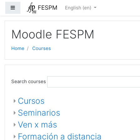
Skip to main content
FESPM
Side panel
English ‎(en)‎
Moodle FESPM
Home
Courses
Search courses
Cursos
Seminarios
Ven x más
Formación a distancia